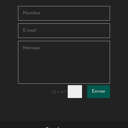
=
12 + 4
Enviar