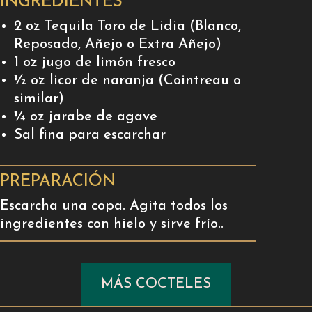
INGREDIENTES
2 oz Tequila Toro de Lidia (Blanco,
Reposado, Añejo o Extra Añejo)
1 oz jugo de limón fresco
½ oz licor de naranja (Cointreau o
similar)
¼ oz jarabe de agave
Sal fina para escarchar
PREPARACIÓN
Escarcha una copa. Agita todos los
ingredientes con hielo y sirve frío..
MÁS COCTELES