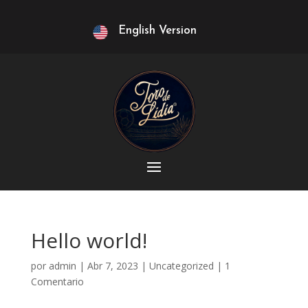
English Version
Hello world!
por
admin
|
Abr 7, 2023
|
Uncategorized
|
1
Comentario